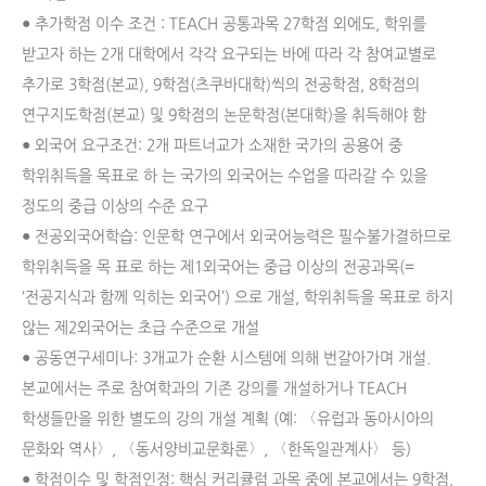
● 추가학점 이수 조건 : TEACH 공통과목 27학점 외에도, 학위를
받고자 하는 2개 대학에서 각각 요구되는 바에 따라 각 참여교별로
추가로 3학점(본교), 9학점(츠쿠바대학)씩의 전공학점, 8학점의
연구지도학점(본교) 및 9학점의 논문학점(본대학)을 취득해야 함
● 외국어 요구조건: 2개 파트너교가 소재한 국가의 공용어 중
학위취득을 목표로 하 는 국가의 외국어는 수업을 따라갈 수 있을
정도의 중급 이상의 수준 요구
● 전공외국어학습: 인문학 연구에서 외국어능력은 필수불가결하므로
학위취득을 목 표로 하는 제1외국어는 중급 이상의 전공과목(=
‘전공지식과 함께 익히는 외국어’) 으로 개설, 학위취득을 목표로 하지
않는 제2외국어는 초급 수준으로 개설
● 공동연구세미나: 3개교가 순환 시스템에 의해 번갈아가며 개설.
본교에서는 주로 참여학과의 기존 강의를 개설하거나 TEACH
학생들만을 위한 별도의 강의 개설 계획 (예: 〈유럽과 동아시아의
문화와 역사〉, 〈동서양비교문화론〉, 〈한독일관계사〉 등)
● 학점이수 및 학점인정: 핵심 커리큘럼 과목 중에 본교에서는 9학점,